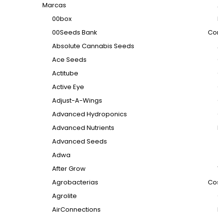
Marcas
00box
00Seeds Bank
Con
Absolute Cannabis Seeds
Ace Seeds
Actitube
Active Eye
Adjust-A-Wings
Advanced Hydroponics
Advanced Nutrients
Advanced Seeds
Adwa
After Grow
Agrobacterias
Co
Agrolite
AirConnections