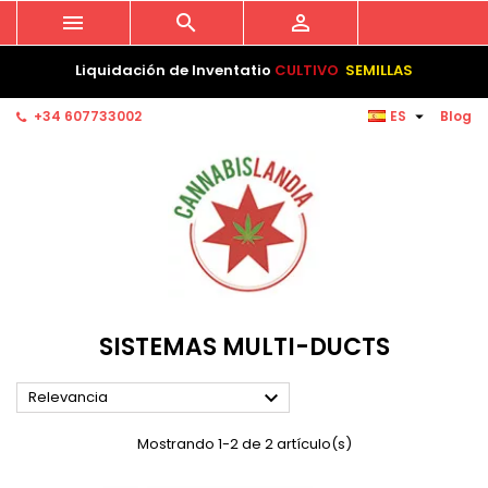



Liquidación de Inventatio
CULTIVO
SEMILLAS

+34 607733002
ES
Blog
SISTEMAS MULTI-DUCTS

Relevancia
Mostrando 1-2 de 2 artículo(s)