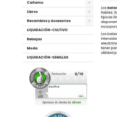
Cañamo
Los
bala
Libros
fiables. 
típicas l
Recambios y Accesorios
disponem
incorpora
LIQUIDACIÓN-CULTIVO
Los bala
intensid
Rebajas
electrón
tener par
Moda
utilidad 
LIQUIDACIÓN-SEMILLAS