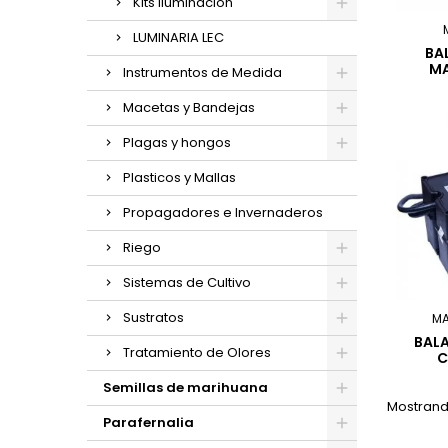
Kits Iluminación
LUMINARIA LEC
BA
M
Instrumentos de Medida
Macetas y Bandejas
Plagas y hongos
Plasticos y Mallas
Propagadores e Invernaderos
Riego
Sistemas de Cultivo
Sustratos
M
BAL
Tratamiento de Olores
C
Semillas de marihuana
Mostrando
Parafernalia