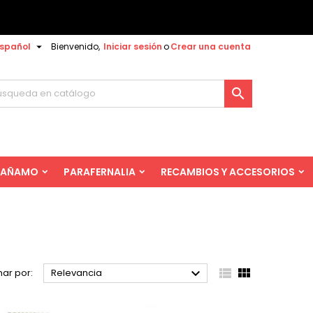

spañol
Bienvenido,
Iniciar sesión
o
Crear una cuenta

AÑAMO
PARAFERNALIA
RECAMBIOS Y ACCESORIOS



ar por:
Relevancia