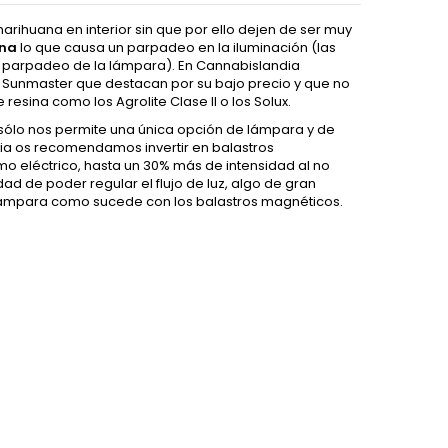
arihuana en interior sin que por ello dejen de ser muy
rna
lo que causa un parpadeo en la iluminación (las
 al parpadeo de la lámpara). En Cannabislandia
o Sunmaster que destacan por su bajo precio y que no
esina como los Agrolite Clase II o los Solux.
 sólo nos permite una única opción de lámpara y de
ndia os recomendamos invertir en
balastros
 eléctrico, hasta un 30% más de intensidad al no
d de poder regular el flujo de luz, algo de gran
la lámpara como sucede con los balastros magnéticos.