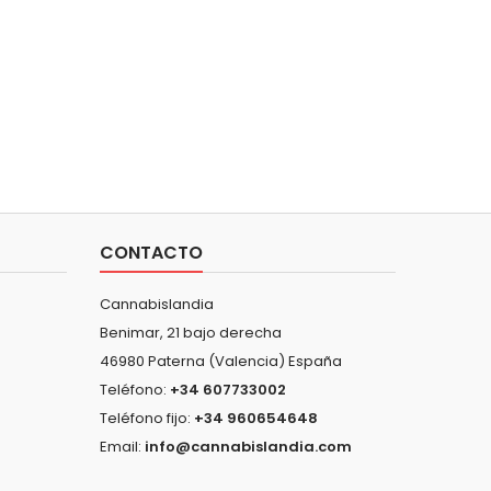
CONTACTO
Cannabislandia
Benimar, 21 bajo derecha
46980 Paterna (Valencia) España
Teléfono:
+34 607733002
Teléfono fijo:
+34 960654648
Email:
info@cannabislandia.com