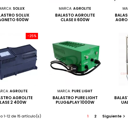
MARCA:
SOLUX
MARCA:
AGROLITE
MA
LASTRO SOLUX
BALASTO AGROLITE
BALA
AGNETO 600W
CLASE II 600W
AGROL
-25%
ARCA:
AGROLITE
MARCA:
PURE LIGHT
ASTRO AGROLITE
BALASTRO PURE LIGHT
BALAS
LASE 2 400W
PLUG&PLAY 1000W
UA
 1-12 de 15 artículo(s)
1
2
Siguiente
