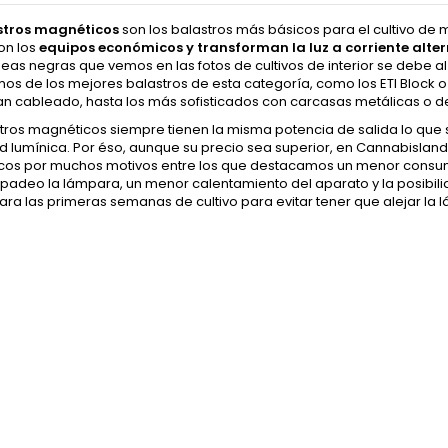
stros magnéticos
son los balastros más básicos para el cultivo de m
Son los
equipos económicos y transforman la luz a corriente alte
íneas negras que vemos en las fotos de cultivos de interior se debe
os de los mejores balastros de esta categoría, como los ETI Block 
n cableado, hasta los más sofisticados con carcasas metálicas o de r
stros magnéticos siempre tienen la misma potencia de salida lo que
ad lumínica. Por éso, aunque su precio sea superior, en Cannabisla
icos
por muchos motivos entre los que destacamos un menor consumo
padeo la lámpara, un menor calentamiento del aparato y la posibilida
para las primeras semanas de cultivo para evitar tener que alejar 