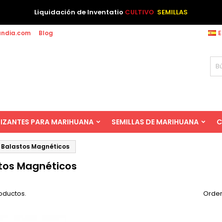
Liquidación de Inventatio
CULTIVO
SEMILLAS
andia.com
Blog
E
LIZANTES PARA MARIHUANA
SEMILLAS DE MARIHUANA
C
Balastos Magnéticos
tos Magnéticos
oductos.
Orden