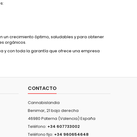
s:
n un crecimiento óptimo, saludables y para obtener
es orgánicos.
ica y con toda la garantía que ofrece una empresa
CONTACTO
Cannabislandia
Benimar, 21 bajo derecha
46980 Paterna (Valencia) España
Teléfono:
+34 607733002
Teléfono fijo:
+34 960654648