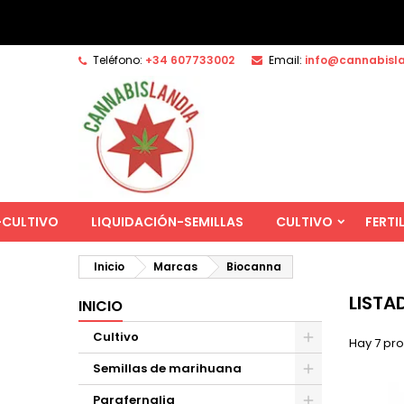
Teléfono:
+34 607733002
Email:
info@cannabisl
-CULTIVO
LIQUIDACIÓN-SEMILLAS
CULTIVO
FERTI
Inicio
Marcas
Biocanna
LISTA
INICIO
Cultivo
Hay 7 pr
Semillas de marihuana
Parafernalia