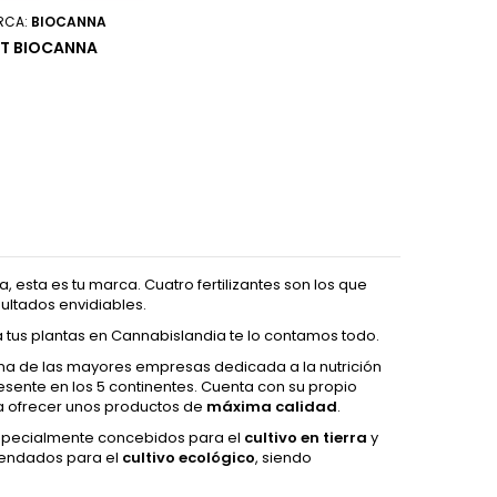
RCA:
BIOCANNA
IT BIOCANNA
a, esta es tu marca. Cuatro fertilizantes son los que
ultados envidiables.
a tus plantas en Cannabislandia te lo contamos todo.
una de las mayores empresas dedicada a la nutrición
sente en los 5 continentes. Cuenta con su propio
ra ofrecer unos productos de
máxima calidad
.
specialmente concebidos para el
cultivo en tierra
y
mendados para el
cultivo ecológico
, siendo