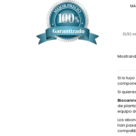
MA
(5/5) s
Mostrando
Si lo tuy
componen
Si quiere
Biocann
de planta
equipo d
Los abon
han pasa
compatib