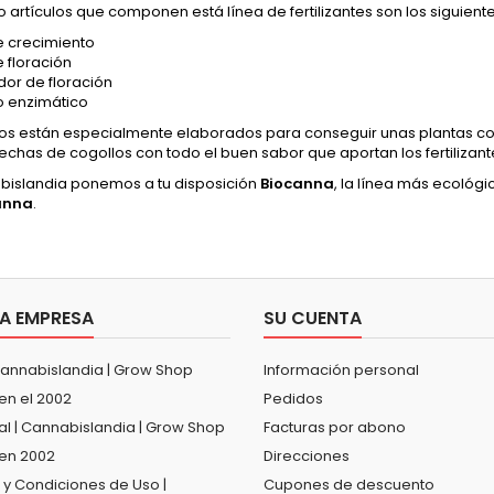
o artículos que componen está línea de fertilizantes son los siguiente
 crecimiento
 floración
dor de floración
 enzimático
los están especialmente elaborados para conseguir unas plantas co
chas de cogollos con todo el buen sabor que aportan los fertilizant
bislandia ponemos a tu disposición
Biocanna
, la línea más ecológ
anna
.
A EMPRESA
SU CUENTA
Cannabislandia | Grow Shop
Información personal
en el 2002
Pedidos
al | Cannabislandia | Grow Shop
Facturas por abono
en 2002
Direcciones
 y Condiciones de Uso |
Cupones de descuento