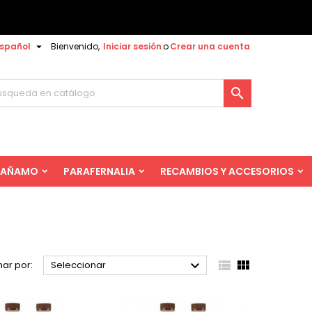

spañol
Bienvenido,
Iniciar sesión
o
Crear una cuenta

AÑAMO
PARAFERNALIA
RECAMBIOS Y ACCESORIOS



ar por:
Seleccionar