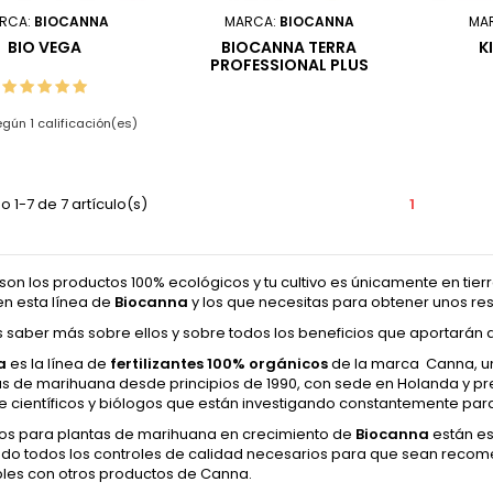
RCA:
BIOCANNA
MARCA:
BIOCANNA
MA
BIO VEGA
BIOCANNA TERRA
K
PROFESSIONAL PLUS
egún 1 calificación(es)
 1-7 de 7 artículo(s)
1
o son los productos 100% ecológicos y tu cultivo es únicamente en tierr
 esta línea de
Biocanna
y los que necesitas para obtener unos res
s saber más sobre ellos y sobre todos los beneficios que aportarán 
a
es la línea de
fertilizantes 100% orgánicos
de la marca
Canna
, 
s de marihuana desde principios de 1990, con sede en Holanda y pre
e científicos y biólogos que están investigando constantemente pa
os para plantas de marihuana en crecimiento de
Biocanna
están e
do todos los controles de calidad necesarios para que sean reco
les con otros productos de Canna.