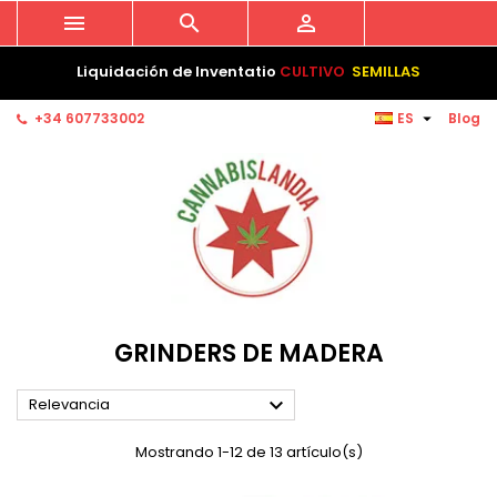



Liquidación de Inventatio
CULTIVO
SEMILLAS

+34 607733002
ES
Blog
GRINDERS DE MADERA

Relevancia
Mostrando 1-12 de 13 artículo(s)