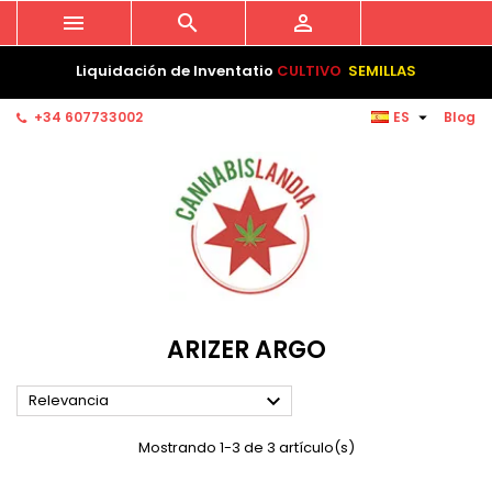



Liquidación de Inventatio
CULTIVO
SEMILLAS

+34 607733002
ES
Blog
ARIZER ARGO

Relevancia
Mostrando 1-3 de 3 artículo(s)