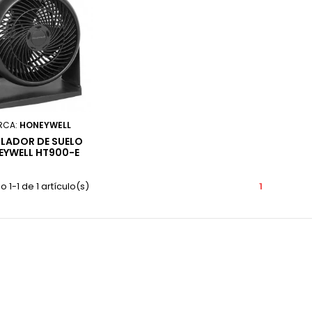
RCA:
HONEYWELL
ILADOR DE SUELO
EYWELL HT900-E
 1-1 de 1 artículo(s)
1