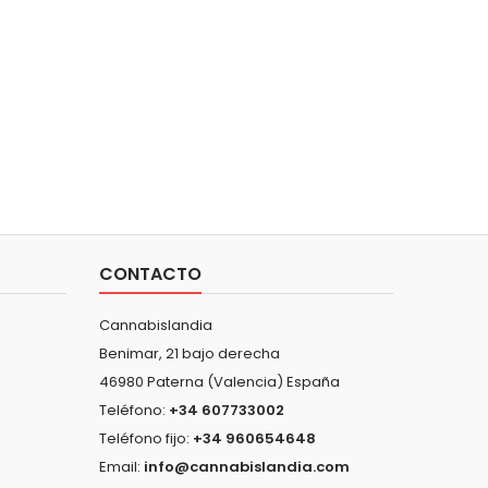
CONTACTO
Cannabislandia
Benimar, 21 bajo derecha
46980 Paterna (Valencia) España
Teléfono:
+34 607733002
Teléfono fijo:
+34 960654648
Email:
info@cannabislandia.com