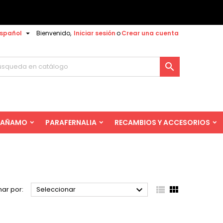

spañol
Bienvenido,
Iniciar sesión
o
Crear una cuenta

AÑAMO
PARAFERNALIA
RECAMBIOS Y ACCESORIOS



ar por:
Seleccionar