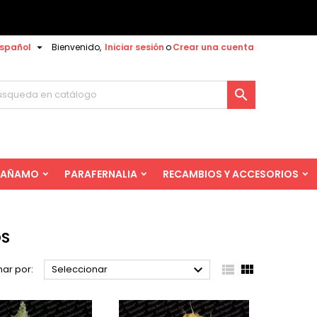

spañol
Bienvenido,
Iniciar sesión
o
Crear una cuenta

AÑAMO
PARAFERNALIA
RECAMBIOS Y ACCESORIOS
DS



ar por:
Seleccionar