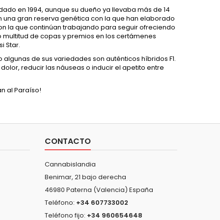
dado en 1994, aunque su dueño ya llevaba más de 14
n una gran reserva genética con la que han elaborado
con la que continúan trabajando para seguir ofreciendo
 multitud de copas y premios en los certámenes
i Star.
 algunas de sus variedades son auténticos híbridos F1.
olor, reducir las náuseas o inducir el apetito entre
n al Paraíso!
CONTACTO
Cannabislandia
Benimar, 21 bajo derecha
46980 Paterna (Valencia) España
Teléfono:
+34 607733002
Teléfono fijo:
+34 960654648