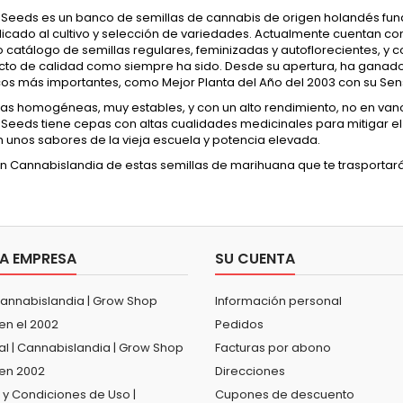
 Seeds es un banco de semillas de cannabis de origen holandés fun
icado al cultivo y selección de variedades. Actualmente cuentan co
 catálogo de semillas regulares, feminizadas y autoflorecientes, y 
cto de calidad como siempre ha sido. Desde su apertura, ha ganado
os más importantes, como Mejor Planta del Año del 2003 con su Sens
as homogéneas, muy estables, y con un alto rendimiento, no en vano
Seeds tiene cepas con altas cualidades medicinales para mitigar el d
n unos sabores de la vieja escuela y potencia elevada.
en Cannabislandia de estas semillas de marihuana que te trasportará
A EMPRESA
SU CUENTA
Cannabislandia | Grow Shop
Información personal
en el 2002
Pedidos
al | Cannabislandia | Grow Shop
Facturas por abono
en 2002
Direcciones
 y Condiciones de Uso |
Cupones de descuento