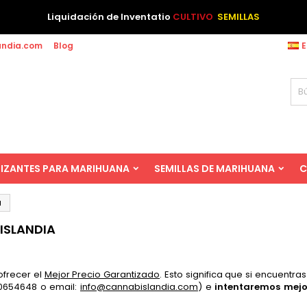
Liquidación de Inventatio
CULTIVO
SEMILLAS
andia.com
Blog
E
LIZANTES PARA MARIHUANA
SEMILLAS DE MARIHUANA
C
a
ISLANDIA
ofrecer el
Mejor Precio Garantizado
. Esto significa que si encuentr
60654648 o email:
info@cannabislandia.com
) e
intentaremos mejo