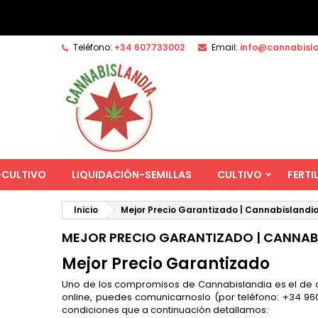
Teléfono:
+34 607733002
Email:
info@cannabisl
-CULTIVO
LIQUIDACIÓN-SEMILLAS
CULTIVO
FERTI
Inicio
Mejor Precio Garantizado | Cannabislandi
MEJOR PRECIO GARANTIZADO | CANNAB
Mejor Precio Garantizado
Uno de los compromisos de Cannabislandia es el de 
online, puedes comunicarnoslo (por teléfono: +34 9
condiciones que a continuación detallamos: