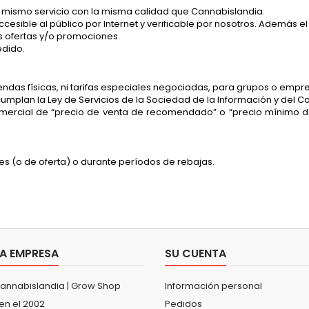
l mismo servicio con la misma calidad que Cannabislandia.
esible al público por Internet y verificable por nosotros. Además e
s ofertas y/o promociones.
edido.
endas físicas, ni tarifas especiales negociadas, para grupos o empr
cumplan la Ley de Servicios de la Sociedad de la Información y del C
ercial de “precio de venta de recomendado” o “precio mínimo de 
s (o de oferta) o durante períodos de rebajas.
A EMPRESA
SU CUENTA
Cannabislandia | Grow Shop
Información personal
en el 2002
Pedidos