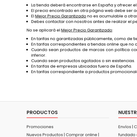
La tienda deberá encontrarse en España y ofrecer e
El precio encontrado en otra página web debe ser acc
El
Mejor Precio Garantizado
no es acumulable a otra
Debes contactar con nosotros antes de realizar el p
No se aplicará el
Mejor Precio Garantizado
:
En tarifas no garantizadas públicamente, como de ti
En tarifas correspondientes a tiendas online que no 
Cuando sean productos de marcas con política com
inferior.
Cuando sean productos agotados o sin existencias.
En tarifas de empresas ubicadas fuera de España.
En tarifas correspondiente a productos promocionale
PRODUCTOS
NUESTR
Promociones
Envíos | 
Nuevos Productos | Comprar online |
fundado 