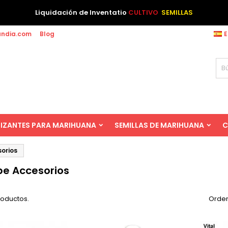
Liquidación de Inventatio
CULTIVO
SEMILLAS
andia.com
Blog
E
LIZANTES PARA MARIHUANA
SEMILLAS DE MARIHUANA
C
orios
e Accesorios
roductos.
Orden