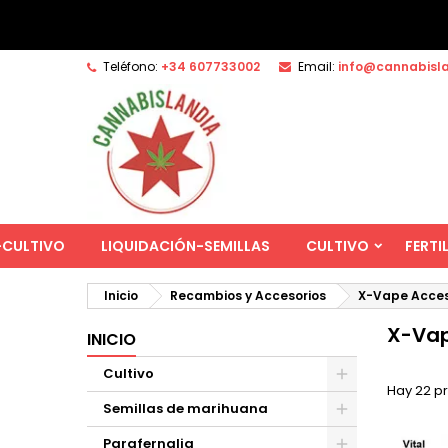
Teléfono:
+34 607733002
Email:
info@cannabisl
-CULTIVO
LIQUIDACIÓN-SEMILLAS
CULTIVO
FERTI
Inicio
Recambios y Accesorios
X-Vape Acces
X-Vap
INICIO
Cultivo
Hay 22 p
Semillas de marihuana
Parafernalia