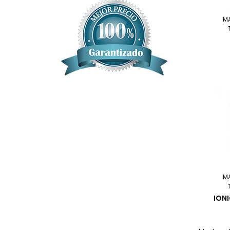
M
M
ION