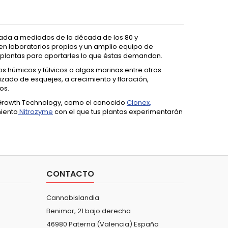
ada a mediados de la década de los 80 y
een laboratorios propios y un amplio equipo de
 plantas para aportarles lo que éstas demandan.
 húmicos y fúlvicos o algas marinas entre otros
izado de esquejes, a crecimiento y floración,
os.
Growth Technology, como el conocido
Clonex
,
miento
Nitrozyme
con el que tus plantas experimentarán
CONTACTO
Cannabislandia
Benimar, 21 bajo derecha
46980 Paterna (Valencia) España