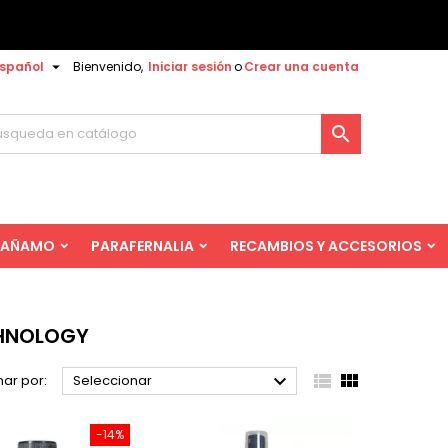

spañol
Bienvenido,
Iniciar sesión
o
Crear una cuenta

AÑAMO
PARAFERNALIA
RECAMBIOS Y ACCESORIOS
CHNOLOGY



ar por:
Seleccionar
-14%