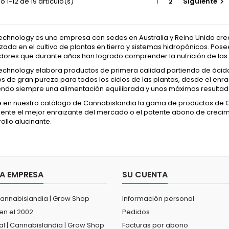
 1-12 de 19 artículo(s)
1
2
Siguiente

echnology es una empresa con sedes en Australia y Reino Unido cre
zada en el cultivo de plantas en tierra y sistemas hidropónicos. Pos
adores que durante años han logrado comprender la nutrición de las
echnology elabora productos de primera calidad partiendo de ácidos
 de gran pureza para todos los ciclos de las plantas, desde el enra
ndo siempre una alimentación equilibrada y unos máximos resultad
 en nuestro catálogo de Cannabislandia la gama de productos de 
ente el mejor enraizante del mercado o el potente abono de creci
ollo alucinante.
A EMPRESA
SU CUENTA
Cannabislandia | Grow Shop
Información personal
en el 2002
Pedidos
al | Cannabislandia | Grow Shop
Facturas por abono