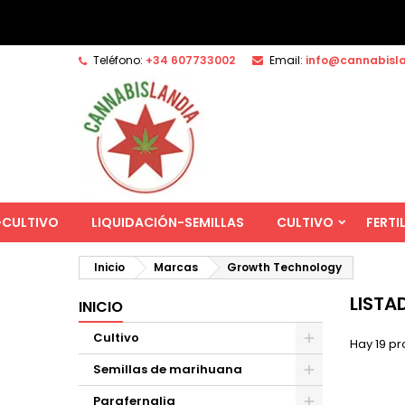
Teléfono:
+34 607733002
Email:
info@cannabisl
-CULTIVO
LIQUIDACIÓN-SEMILLAS
CULTIVO
FERTI
Inicio
Marcas
Growth Technology
LIST
INICIO
Cultivo
Hay 19 pr
Semillas de marihuana
Parafernalia