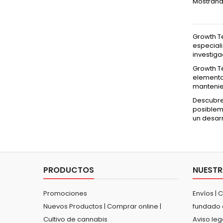
Mostrando
Growth T
especiali
investig
Growth T
elementos
mantenie
Descubre
posiblem
un desarr
PRODUCTOS
NUESTR
Promociones
Envíos | 
Nuevos Productos | Comprar online |
fundado 
Cultivo de cannabis
Aviso leg