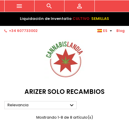



Liquidación de Inventatio
CULTIVO
SEMILLAS

+34 607733002
ES
Blog
ARIZER SOLO RECAMBIOS

Relevancia
Mostrando 1-8 de 8 artículo(s)