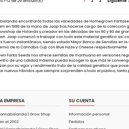
 1-12 de 29 artículo(s)
1
2
3
Siguiente
bislandia encontrarás todas las variedades de Homegrown Fantase
m en 1996 de la mano de Jaap tras hacerse cargo de la colección ge
owshop de Holanda y creador en las décadas de los 80 y 90 de grand
ush. Jaap comenzó a trabajar con todo este material genético así c
s fueron instantáneos, siendo votado Mejor Banco de Semillas en la
remio de la Cannabis Cup con Blue Haze y Cheese respectivamente.
n Fanta Seeds nos ofrece semillas de marihuana en versiones regula
dentro de una calidad máxima pueda escoger lo que más le convenga.
zan por su vigor y rendimiento fruto de la calidad genética que po
ar nuevos híbridos que siempre sorprenden a todo el público, tanto
A EMPRESA
SU CUENTA
Cannabislandia | Grow Shop
Información personal
en el 2002
Pedidos