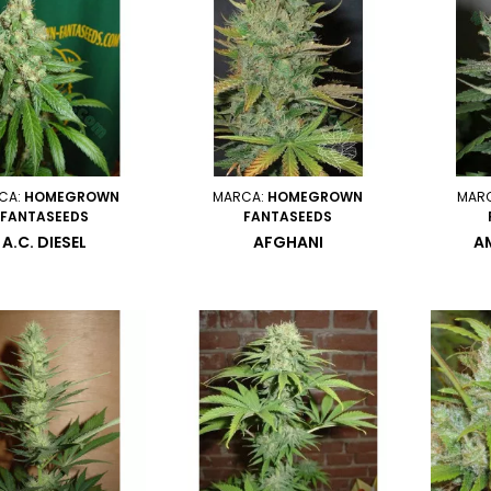
CA:
HOMEGROWN
MARCA:
HOMEGROWN
MAR
FANTASEEDS
FANTASEEDS
A.C. DIESEL
AFGHANI
A