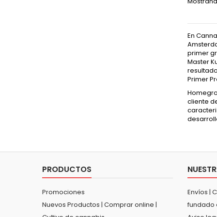
Mostrando
En Canna
Amsterda
primer gr
Master K
resultado
Primer P
Homegrow
cliente 
caracteri
desarroll
PRODUCTOS
NUESTR
Promociones
Envíos | 
Nuevos Productos | Comprar online |
fundado 