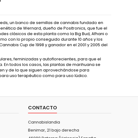

eds, un banco de semillas de cannabis fundado en
nética de Wernard, dueño de Positronics, que fue el
es clásicos de esta planta como la Big Bud, Afhani o
omo con lo propio conseguido durante 10 años y los
 Cannabis Cup de 1998 y ganador en el 2001 y 2005 del
res, feminizadas y autoflorecientes, para que el
 En todos los casos, las plantas de marihuana se
seen y de la que siguen aprovechándose para
 para uso terapéutico como para uso lúdico.
CONTACTO
Cannabislandia
Benimar, 21 bajo derecha