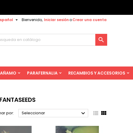

spañol
Bienvenido,
Iniciar sesión
o
Crear una cuenta

AÑAMO
PARAFERNALIA
RECAMBIOS Y ACCESORIOS
FANTASEEDS



ar por:
Seleccionar