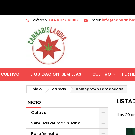
Teléfono:
+34 607733002
Email:
info@cannabisl
-CULTIVO
LIQUIDACIÓN-SEMILLAS
CULTIVO
FERTI
Inicio
Marcas
Homegrown Fantaseeds
LIST
INICIO
Cultivo
Hay 29 p
Semillas de marihuana
Parafernalia