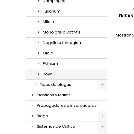
Damping off
Fusarium
EKISAN
Mildiu
Moho gris o Botrytis
Mostrando
Negrilla o fumagina
Oidio
Pythium
Roya
Tipos de plagas
Plasticos y Mallas
Propagadores e Invernaderos
Riego
Sistemas de Cultivo