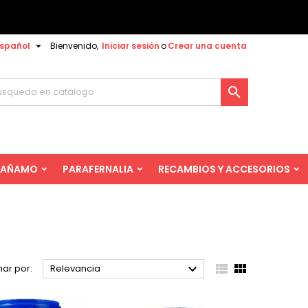

spañol
Bienvenido,
Iniciar sesión
o
Crear una cuenta

AÑAMO
PARAFERNALIA
RECAMBIOS Y ACCESORIOS



ar por:
Relevancia