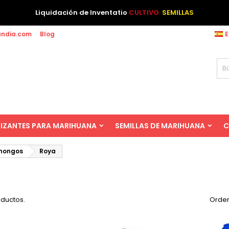
Liquidación de Inventatio
CULTIVO
SEMILLAS
andia.com
Blog
E
LIZANTES PARA MARIHUANA
SEMILLAS DE MARIHUANA
C
 hongos
Roya
oductos.
Orden