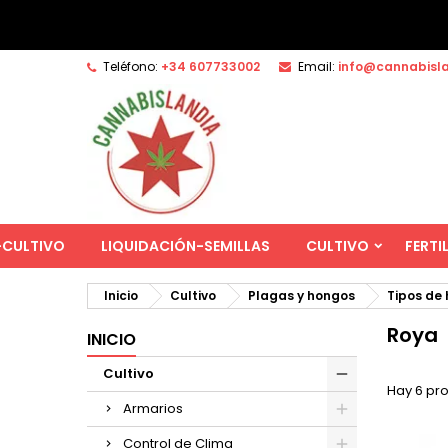
Teléfono:
+34 607733002
Email:
info@cannabisl
-CULTIVO
LIQUIDACIÓN-SEMILLAS
CULTIVO
FERTI
Inicio
Cultivo
Plagas y hongos
Tipos de
Roya
INICIO
Cultivo
Hay 6 pr
Armarios
Control de Clima