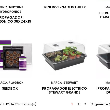
MINI INVERNADERO JIFFY
ARCA:
NEPTUNE
MA
HYDROPONICS
ESTRU
PARA
ROPAGADOR
RONICO 38X24X19
ARCA:
PLAGRON
MARCA:
STEWART
MA
SEEDBOX
PROPAGADOR ELECTRICO
PROPA
STEWART GRANDE
D
52X41.5X28
5
 1-12 de 26 artículo(s)
1
2
3
Siguiente