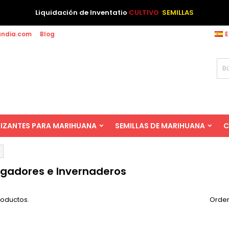
Liquidación de Inventatio
CULTIVO
SEMILLAS
andia.com
Blog
E
LIZANTES PARA MARIHUANA
SEMILLAS DE MARIHUANA
C
gadores e Invernaderos
roductos.
Orden