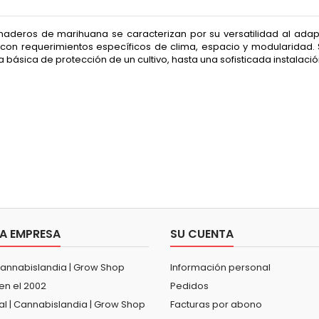
rnaderos de marihuana se caracterizan por su versatilidad al adapt
 con requerimientos específicos de clima, espacio y modularidad.
a básica de protección de un cultivo, hasta una sofisticada instalació
A EMPRESA
SU CUENTA
Cannabislandia | Grow Shop
Información personal
en el 2002
Pedidos
al | Cannabislandia | Grow Shop
Facturas por abono