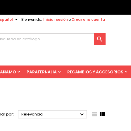

spañol
Bienvenido,
Iniciar sesión
o
Crear una cuenta

AÑAMO
PARAFERNALIA
RECAMBIOS Y ACCESORIOS



ar por:
Relevancia