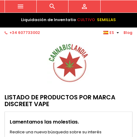



Liquidación de Inventatio
CULTIVO
SEMILLAS

+34 607733002
ES
Blog
LISTADO DE PRODUCTOS POR MARCA
DISCREET VAPE
Lamentamos las molestias.
Realice una nueva búsqueda sobre su interés