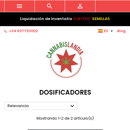



Liquidación de Inventatio
CULTIVO
SEMILLAS

+34 607733002
ES
Blog
DOSIFICADORES

Relevancia
Mostrando 1-2 de 2 artículo(s)