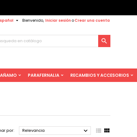

spañol
Bienvenido,
Iniciar sesión
o
Crear una cuenta

AÑAMO
PARAFERNALIA
RECAMBIOS Y ACCESORIOS



ar por:
Relevancia