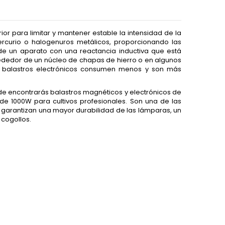
or para limitar y mantener estable la intensidad de la
rcurio o halogenuros metálicos, proporcionando las
de un aparato con una reactancia inductiva que está
dedor de un núcleo de chapas de hierro o en algunos
los balastros electrónicos consumen menos y son más
de encontrarás
balastros magnéticos
y
electrónicos
de
e 1000W para cultivos profesionales. Son una de las
os garantizan una mayor durabilidad de las lámparas, un
cogollos.