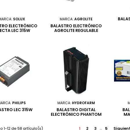
BALA
MARCA:
SOLUX
MARCA:
AGROLITE
TRO ELECTRÓNICO
BALASTRO ELECTRÓNICO
LECTA LEC 315W
AGROLITE REGULABLE
600W
MARCA:
PHILIPS
MARCA:
HYDROFARM
ASTRO LEC 315W
BALASTRO DIGITAL
BA
ELECTRÓNICO PHANTOM
MA
1000W
 1-12 de 58 artículo(s)
1
2
3
…
5
Siguien