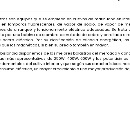
tros son equipos que se emplean en cultivos de marihuana en interi
e en lámparas fluorescentes, de vapor de sodio, de vapor de me
nes de arranque y funcionamiento eléctrico adecuadas. Se trata 
o por una bobina de alambre esmaltado de cobre y enrollado alre
 acero eléctrico. Por su clasificación de eficacia energética, 
s que los magnéticos, si bien su precio también en mayor.
bislandia disponemos de los mejores balastros del mercado y don
as más representativas de 250W, 400W, 600W y los potentísimos d
ndamentales del cultivo interior y que según sus características, n
nsumo eléctrico, un mayor crecimiento o una mayor producción de 