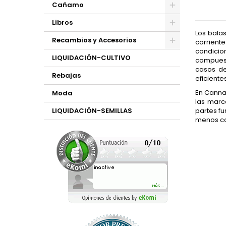
Cañamo
Libros
Los balas
Recambios y Accesorios
corrient
condicio
LIQUIDACIÓN-CULTIVO
compuest
casos de
Rebajas
eficiente
En Canna
Moda
las marc
partes fu
LIQUIDACIÓN-SEMILLAS
menos co