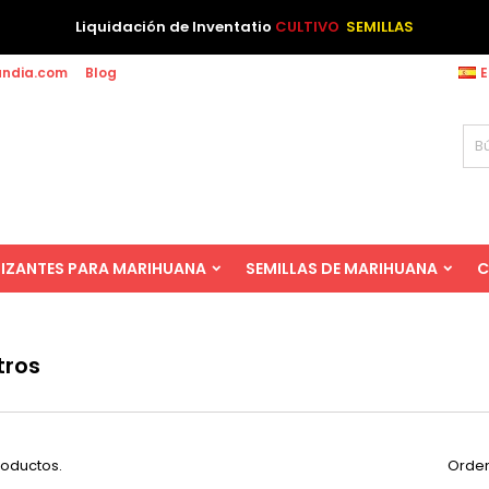
Liquidación de Inventatio
CULTIVO
SEMILLAS
andia.com
Blog
E
LIZANTES PARA MARIHUANA
SEMILLAS DE MARIHUANA
C
tros
roductos.
Orden