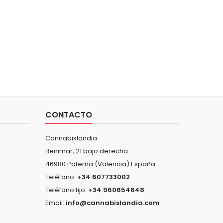
CONTACTO
Cannabislandia
Benimar, 21 bajo derecha
46980 Paterna (Valencia) España
Teléfono:
+34 607733002
Teléfono fijo:
+34 960654648
Email:
info@cannabislandia.com