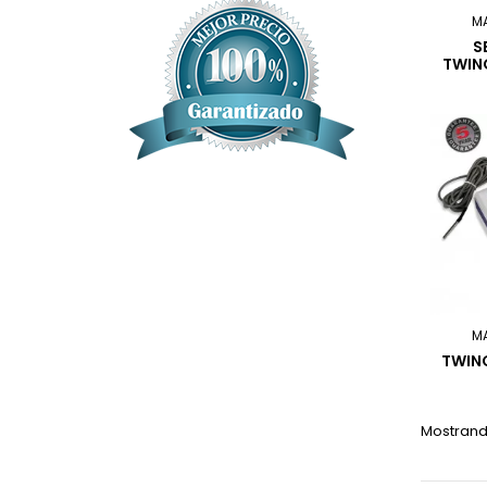
M
S
TWIN
M
TWIN
Mostrando