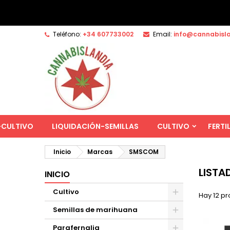
Teléfono:
+34 607733002
Email:
info@cannabisl
-CULTIVO
LIQUIDACIÓN-SEMILLAS
CULTIVO
FERTI
Inicio
Marcas
SMSCOM
LIST
INICIO
Cultivo
Hay 12 pr
Semillas de marihuana
Parafernalia