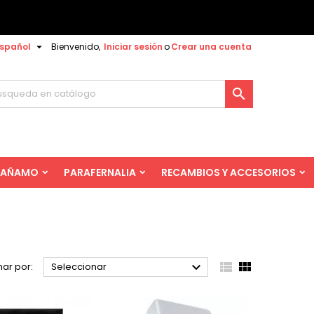

spañol
Bienvenido,
Iniciar sesión
o
Crear una cuenta

AÑAMO
PARAFERNALIA
RECAMBIOS Y ACCESORIOS



ar por:
Seleccionar