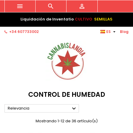



Liquidación de Inventatio
CULTIVO
SEMILLAS

+34 607733002
ES
Blog
CONTROL DE HUMEDAD

Relevancia
Mostrando 1-12 de 36 artículo(s)