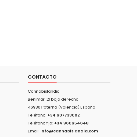
CONTACTO
Cannabislandia
Benimar, 21 bajo derecha
46980 Paterna (Valencia) España
Teléfono:
+34 607733002
Teléfono fijo:
+34 960654648
Email:
info@cannabislandia.com