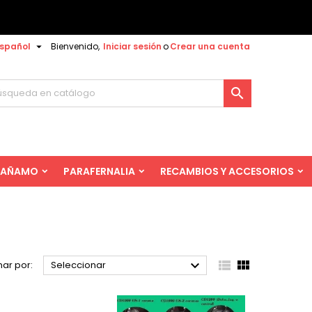

spañol
Bienvenido,
Iniciar sesión
o
Crear una cuenta

AÑAMO
PARAFERNALIA
RECAMBIOS Y ACCESORIOS



ar por:
Seleccionar