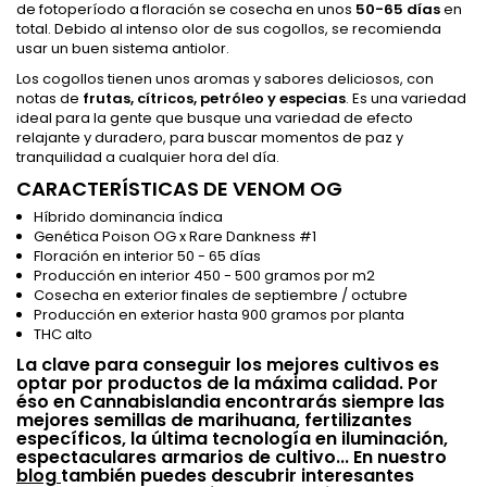
de fotoperíodo a floración se cosecha en unos
50-65 días
en
total. Debido al intenso olor de sus cogollos, se recomienda
usar un buen sistema antiolor.
Los cogollos tienen unos aromas y sabores deliciosos, con
notas de
frutas, cítricos, petróleo y especias
. Es una variedad
ideal para la gente que busque una variedad de efecto
relajante y duradero, para buscar momentos de paz y
tranquilidad a cualquier hora del día.
CARACTERÍSTICAS DE VENOM OG
Híbrido dominancia índica
Genética Poison OG x Rare Dankness #1
Floración en interior 50 - 65 días
Producción en interior 450 - 500 gramos por m2
Cosecha en exterior finales de septiembre / octubre
Producción en exterior hasta 900 gramos por planta
THC alto
La clave para conseguir los mejores cultivos es
optar por productos de la máxima calidad. Por
éso en Cannabislandia encontrarás siempre las
mejores semillas de marihuana, fertilizantes
específicos, la última tecnología en iluminación,
espectaculares armarios de cultivo... En nuestro
blog
también puedes descubrir interesantes