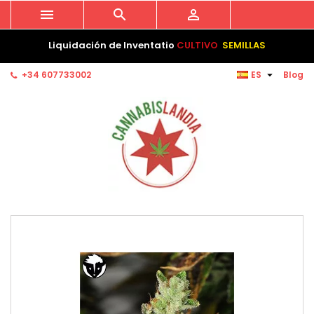



Liquidación de Inventatio
CULTIVO
SEMILLAS

+34 607733002
ES
Blog