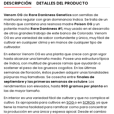
DESCRIPCIÓN
DETALLES DEL PRODUCTO
Venom OG
de
Rare Dankness Genetics
son semillas de
marihuana regular con gran dominancia índica. Se trata de un
híbrido que combina una resinosa madre
Poison OG
y un
potente macho
Rare Dankness #1
, muy usado en el desarrollo
de otros grandes trabajo de este banco de Colorado. Venom
OG es una variedad de sabor contundente y único, muy fácil de
cultivar en cualquier clima y en manos de cualquier tipo de
cultivador.
En exterior Venom OG es una planta que crece con gran vigor
hasta alcanzar una tamaño medio. Posee una estructura típica
de índica, con multitud de gruesas ramas que ayudarán a
sostener el peso de los gruesos cogollos. En las últimas
semanas de floración, éstos pueden adquirir unas tonalidades
púrpuras muy llamativas. Se cosecha entre
finales de
septiembre y las primeras semanas de octubre
. Los
rendimientos son elevados, hasta
900 gramos por planta
en
las de mayor tamaño.
En interior es una variedad fácil de cultivar y que no complica el
cultivo. Es apropiada para cultivos en
SOG
o en
SCROG
, ya que
tiene la misma facilidad para ramificar como para concentrar
la producción en una única y espesa apical. Desde el cambio