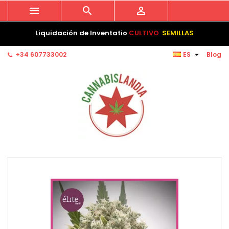



Liquidación de Inventatio
CULTIVO
SEMILLAS

+34 607733002
ES
Blog