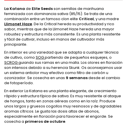
La Katana
de
Elite Seeds
son semillas de marihuana
feminizada con dominancia sativa (85/15). Se trata de una
combinación entre un famoso clon elite
Critical
, y una madre
Llimonet Haze
. De la Critical hereda su productividad y rico
sabor, mientras que de la Llimonet Haze hereda una mayor
robustez y estructura más consistente. Es una planta resistente
y fácil de cultivar, incluso en manos del cultivador más
principiante.
En interior es una variedad que se adapta a cualquier técnica
de cultivo, como
SOG
partiendo de pequeños esquejes, o
SCROG
guiando sus ramas en una malla. Los olores en floración
son intensos debido a su herencia Skunk. Os aconsejamos usar
un sistema antiolor muy efectivo como filtro de carbón u
ozonizador. Se cosecha en unas
9 semanas
desde el cambio
de fotoperíodo.
En exterior La Katana es una planta elegante, de crecimiento
rápido y estructura típica de sativa. Es muy resistente al ataque
de hongos, tanto en zonas aéreas como en la raíz. Produce
unos largos y gruesos cogollos muy resinosos y de agradables
aromas cítricos. Le gusta las dosis altas de abonos,
especialmente en floración para favorecer el engorde. Se
cosecha a
primeros de octubre
.