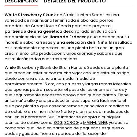
DESCRIPCIÓN
DETALLES DEL PRODUCTO
White Strawberry Skunk
de Strain Hunters Seeds es una
variedad de marihuana feminizada elaborada por los
breeders de Green House Seeds para este proyecto,
partiendo de una genética
desarrollada en Suiza con
predominancia sativa
llamada Erdbeer
y que destaca por su
increíble sabor a fresas
y una selección de El Niño
. El resultado
es simplemente espectacular, una planta bella con un gran
crecimiento, alta producción y unos aromas y sabores que
estimularán todos nuestros sentidos.
White Strawberry Skunk de Strain Hunters Seeds es una planta
que crece en exterior con mucho vigor con una estructura tipo
abeto con una distancia internodal media de
aproximadamente 15 cm, con gruesas y largas ramas laterales
que apenas podrán soportar el peso de las enormes flores y
que seguramente necesiten apoyo para que no partan. Tiene
un tamaño alto y una producción que superará fácilmente el
quilo por planta y que cosecharemos a principios o mediados
de octubre en el hemisferio Norte y a primeros o mediados de
abril en el hemisferio Sur. En interior se adapta a cualquier
técnica de cultivo como
SOG
,
SCROG
o
MAIN-LINING
, ya que se
comporta igual de bien partiendo de pequeños esquejes o
podas y guiados. Tiene un período de floración de