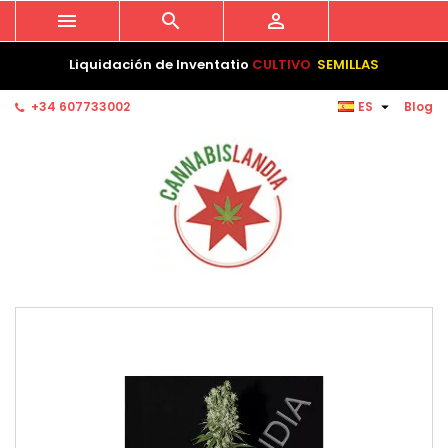



Liquidación de Inventatio
CULTIVO
SEMILLAS

+34 607733002
ES
Blog