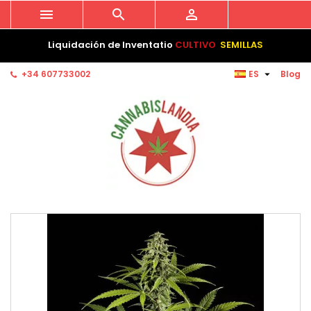



Liquidación de Inventatio
CULTIVO
SEMILLAS

+34 607733002
ES
Blog