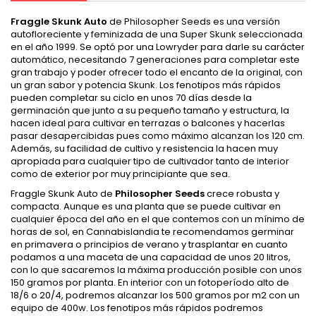
Fraggle Skunk Auto
de Philosopher Seeds es una versión
autofloreciente y feminizada de una Super Skunk seleccionada
en el año 1999. Se optó por una Lowryder para darle su carácter
automático, necesitando 7 generaciones para completar este
gran trabajo y poder ofrecer todo el encanto de la original, con
un gran sabor y potencia Skunk. Los fenotipos más rápidos
pueden completar su ciclo en unos 70 días desde la
germinación que junto a su pequeño tamaño y estructura, la
hacen ideal para cultivar en terrazas o balcones y hacerlas
pasar desapercibidas pues como máximo alcanzan los 120 cm.
Además, su facilidad de cultivo y resistencia la hacen muy
apropiada para cualquier tipo de cultivador tanto de interior
como de exterior por muy principiante que sea.
Fraggle Skunk Auto de
Philosopher Seeds
crece robusta y
compacta. Aunque es una planta que se puede cultivar en
cualquier época del año en el que contemos con un mínimo de
horas de sol, en Cannabislandia te recomendamos germinar
en primavera o principios de verano y trasplantar en cuanto
podamos a una maceta de una capacidad de unos 20 litros,
con lo que sacaremos la máxima producción posible con unos
150 gramos por planta. En interior con un fotoperíodo alto de
18/6 o 20/4, podremos alcanzar los 500 gramos por m2 con un
equipo de 400w. Los fenotipos más rápidos podremos