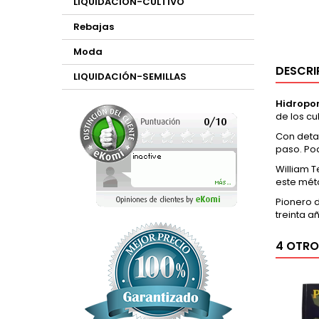
LIQUIDACIÓN-CULTIVO
Rebajas
Moda
DESCRI
LIQUIDACIÓN-SEMILLAS
Hidropon
de los cu
Con detal
paso. Pod
William T
este méto
Pionero d
treinta 
4 OTRO