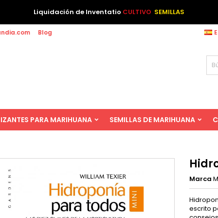
Liquidación de Inventatio
CULTIVO
SEMILLAS
andia.com
Blog
E
LIZANTES PARA MARIHUANA
SEMILLAS DE MARIHUANA
C
Hidr
Marca
M
Hidropon
escrito p
consejos