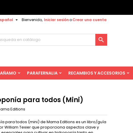

spañol
Bienvenido,
Iniciar sesión
o
Crear una cuenta

AÑAMO
PARAFERNALIA
RECAMBIOS Y ACCESORIOS
oponía para todos (Mini)
ama Editions
ía para todos (mini) de Mama Editions es un libro/guía
or
William Texier que proporciona aspectos clave y
 esenciales para cultivar en hidroponía tanto en