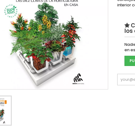
interior 
C
los
Nadi
en es
PU