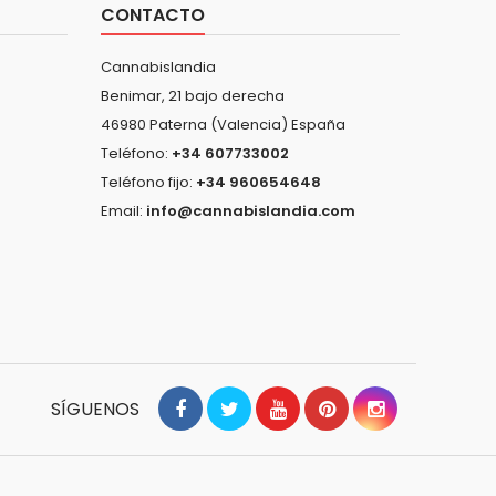
CONTACTO
Cannabislandia
Benimar, 21 bajo derecha
46980 Paterna (Valencia) España
Teléfono:
+34 607733002
Teléfono fijo:
+34 960654648
Email:
info@cannabislandia.com
SÍGUENOS