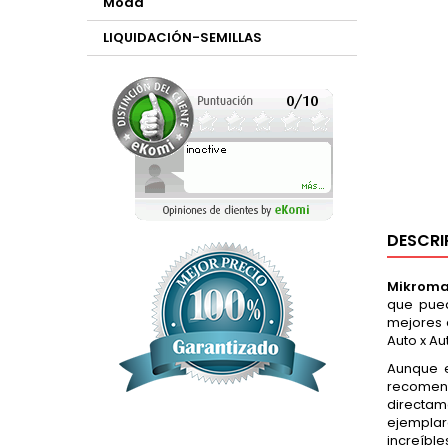
Moda
LIQUIDACIÓN-SEMILLAS
DESCRI
Mikroma
que pued
mejores 
Auto x Au
Aunque e
recomen
directam
ejemplar
increíbl