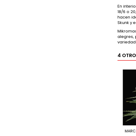
En interi
18/6 o 2
hacen ide
Skunk y e
Mikromac
alegres,
variedad
4 OTRO
MARC