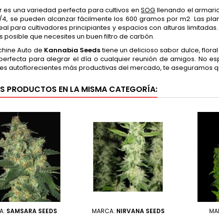
or es una variedad perfecta para cultivos en
SOG
llenando el armario
0/4, se pueden alcanzar fácilmente los 600 gramos por m2. Las plan
al para cultivadores principiantes y espacios con alturas limitadas
s posible que necesites un buen filtro de carbón.
hine Auto de
Kannabia Seeds
tiene un delicioso sabor dulce, flor
 perfecta para alegrar el día o cualquier reunión de amigos. No e
es autoflorecientes más productivas del mercado, te aseguramos q
S PRODUCTOS EN LA MISMA CATEGORÍA:
A:
SAMSARA SEEDS
MARCA:
NIRVANA SEEDS
MA