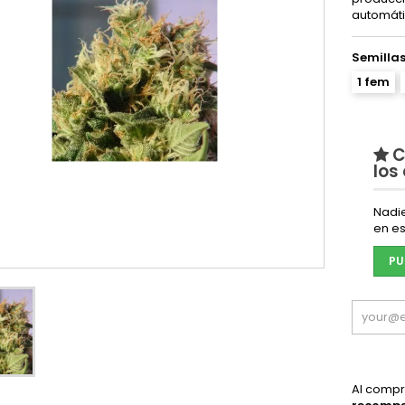
automáti
Semilla
1 fem
C
los
Nadi
en es
PU
Al compr