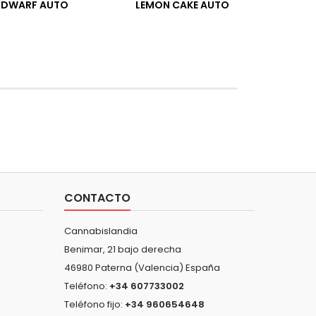
P DWARF AUTO
LEMON CAKE AUTO
CONTACTO
Cannabislandia
Benimar, 21 bajo derecha
46980 Paterna (Valencia) España
Teléfono:
+34 607733002
Teléfono fijo:
+34 960654648