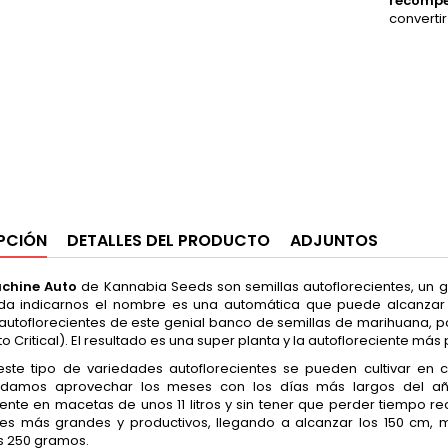
recomp
converti
PCIÓN
DETALLES DEL PRODUCTO
ADJUNTOS
chine Auto
de Kannabia Seeds son semillas autoflorecientes, un g
a indicarnos el nombre es una automática que puede alcanzar u
autoflorecientes de este genial banco de semillas de marihuana, po
to Critical). El resultado es una super planta y la autofloreciente m
ste tipo de variedades autoflorecientes se pueden cultivar en 
damos aprovechar los meses con los días más largos del año
ente en macetas de unos 11 litros y sin tener que perder tiempo r
es más grandes y productivos, llegando a alcanzar los 150 cm, m
es 250 gramos.