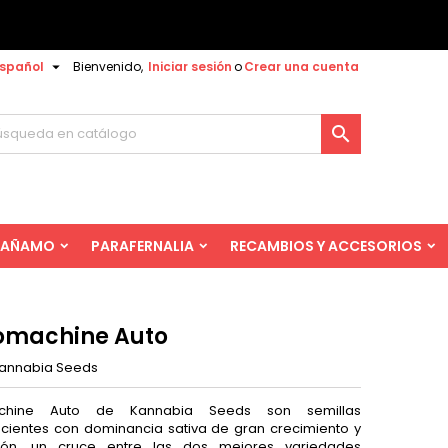

spañol
Bienvenido,
Iniciar sesión
o
Crear una cuenta

AÑAMO
PARAFERNALIA
RECAMBIOS Y ACCESORIOS
omachine Auto
annabia Seeds
achine Auto de Kannabia Seeds son semillas
ecientes con dominancia sativa de gran crecimiento y
ión, un cruce entre las dos mejores variedades