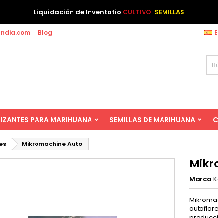
Liquidación de Inventatio
CULTIVO
SEMILLAS
andia.com
Blog
E
LIZANTES PARA MARIHUANA
SEMILLAS DE MARIHUANA
C
es
Mikromachine Auto
Mikr
Marca
K
Mikrom
autoflor
producc