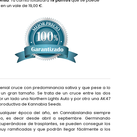
ensa
. Tu carrito totalizará
19
puntos
que se puede
r en un vale de
19,00 €
.
enial cruce con predominancia sativa y que pese a lo
n gran tamaño. Se trata de un cruce entre las dos
r un lado una Northern Lights Auto y por otro una AK47
ás productiva de Kannabia Seeds.
cualquier época del año, en Cannabislandia siempre
, es decir desde abril a septiembre. Germinando
ecuperándose de trasplantes, se pueden conseguir los
uy ramificadas y que podrán llegar fácilmente a los