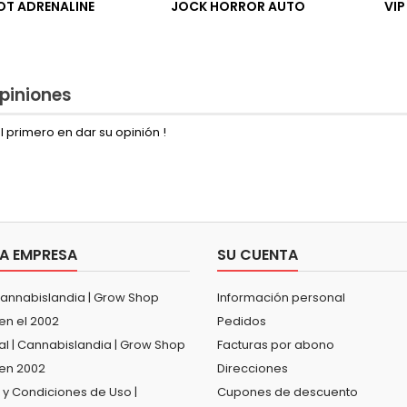
OT ADRENALINE
JOCK HORROR AUTO
VI
piniones
l primero en dar su opinión !
A EMPRESA
SU CUENTA
Cannabislandia | Grow Shop
Información personal
en el 2002
Pedidos
al | Cannabislandia | Grow Shop
Facturas por abono
en 2002
Direcciones
 y Condiciones de Uso |
Cupones de descuento