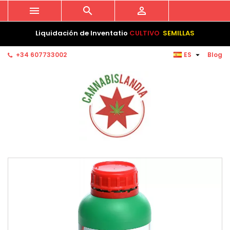



Liquidación de Inventatio
CULTIVO
SEMILLAS

+34 607733002
ES
Blog