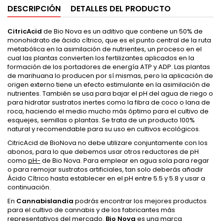
DESCRIPCIÓN
DETALLES DEL PRODUCTO
CitricAcid
de Bio Nova es un aditivo que contiene un 50% de
monohidrato de ácido cítrico, que es el punto central de la ruta
metabólica en la asimilación de nutrientes, un proceso en el
cual las plantas convierten los fertilizantes aplicados en la
formación de los portadores de energía ATP y ADP. Las plantas
de marihuana lo producen por sí mismas, pero la aplicación de
origen externo tiene un efecto estimulante en la asimilación de
nutrientes. También se usa para bajar el pH del agua de riego o
para hidratar sustratos inertes como la fibra de coco o lana de
roca, haciendo el medio mucho más óptimo para el cultivo de
esquejes, semillas o plantas. Se trata de un producto 100%
natural y recomendable para su uso en cultivos ecológicos.
CitricAcid de BioNova no debe utilizare conjuntamente con los
abonos, para lo que debemos usar otros reductores de pH
como
pH-
de Bio Nova. Para emplear en agua sola para regar
o para remojar sustratos artificiales, tan solo deberás añadir
Ácido Cítrico hasta establecer en el pH entre 5.5 y 5.8 y usar a
continuación.
En
Cannabislandia
podrás encontrar los mejores productos
para el cultivo de cannabis y de los fabricantes más
representativos del mercado.
Bio Nova
es una marca