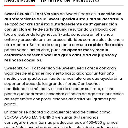
DESCRIPCIÓN
DETALLES DEL PRODUCTO
Sweet Skunk F1 Fast Version
de Sweet Seeds es la
versión no
autofloreciente de la Sweet Special Auto
. Para
su desarrollo
se optó por
cruzar ésta autofloreciente de 3ª generación
con un clon elite de Early Skunk
, resultando un híbrido con
todo el sabor de la genética Skunk, conocida en el mundo
entero y presente en numerosos híbridos comerciales de una u
otra manera. Se trata de una planta con una
rapidez floración
pocas veces antes vista, pues
en apenas mes y medio
estaremos cosechando una gran cantidad de jugosos y
resinosos cogollos
.
Sweet Skunk F1 Fast Version de Sweet Seeds crece con gran
vigor desde el primer momento hasta alcanzar un tamaño
medio y compacto, son fuerte ramas laterales que ayudarán a
soportar el peso de las grandes flores. Con buenas
condiciones climáticas y el uso de un buen sustrato, es una
planta que podremos cosechar a finales de agosto o principios
de septiembre con producciones de hasta 600 gramos por
planta.
En interior se adapta a cualquier técnica de cultivo como
SCROG
,
SOG
o MAIN-LINING y en unas 6-7 semanas
conseguiremos máximas producciones de 400-550 gramos
por m2. Nos asombraremos al ver la velocidad con la que se