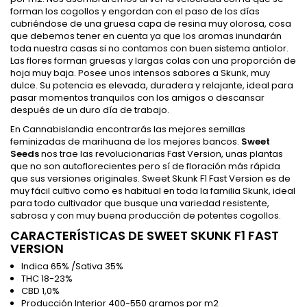
forman los cogollos y engordan con el paso de los días
cubriéndose de una gruesa capa de resina muy olorosa, cosa
que debemos tener en cuenta ya que los aromas inundarán
toda nuestra casas si no contamos con buen sistema antiolor.
Las flores forman gruesas y largas colas con una proporción de
hoja muy baja. Posee unos intensos sabores a Skunk, muy
dulce. Su potencia es elevada, duradera y relajante, ideal para
pasar momentos tranquilos con los amigos o descansar
después de un duro día de trabajo.
En Cannabislandia encontrarás las mejores semillas
feminizadas de marihuana de los mejores bancos.
Sweet
Seeds
nos trae las revolucionarias Fast Version, unas plantas
que no son autoflorecientes pero sí de floración más rápida
que sus versiones originales. Sweet Skunk F1 Fast Version es de
muy fácil cultivo como es habitual en toda la familia Skunk, ideal
para todo cultivador que busque una variedad resistente,
sabrosa y con muy buena producción de potentes cogollos.
CARACTERÍSTICAS DE SWEET SKUNK F1 FAST
VERSION
Indica 65% /Sativa 35%
THC 18-23%
CBD 1,0%
Producción Interior 400-550 gramos por m2