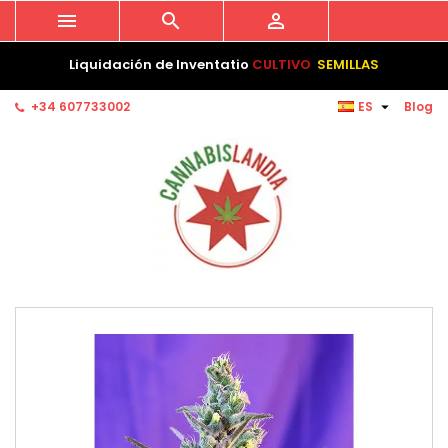



Liquidación de Inventatio
CULTIVO
SEMILLAS

+34 607733002
ES
Blog