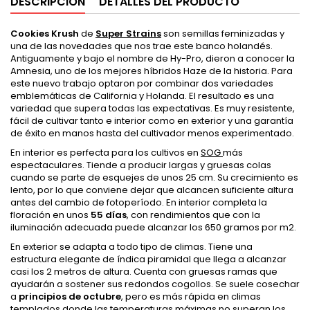
DESCRIPCIÓN
DETALLES DEL PRODUCTO
Cookies Krush
de
Super Strains
son semillas feminizadas y
una de las novedades que nos trae este banco holandés.
Antiguamente y bajo el nombre de Hy-Pro, dieron a conocer la
Amnesia, uno de los mejores híbridos Haze de la historia. Para
este nuevo trabajo optaron por combinar dos variedades
emblemáticas de California y Holanda. El resultado es una
variedad que supera todas las expectativas. Es muy resistente,
fácil de cultivar tanto e interior como en exterior y una garantía
de éxito en manos hasta del cultivador menos experimentado.
En interior es perfecta para los cultivos en
SOG
más
espectaculares. Tiende a producir largas y gruesas colas
cuando se parte de esquejes de unos 25 cm. Su crecimiento es
lento, por lo que conviene dejar que alcancen suficiente altura
antes del cambio de fotoperíodo. En interior completa la
floración en unos
55 días
, con rendimientos que con la
iluminación adecuada puede alcanzar los 650 gramos por m2.
En exterior se adapta a todo tipo de climas. Tiene una
estructura elegante de índica piramidal que llega a alcanzar
casi los 2 metros de altura. Cuenta con gruesas ramas que
ayudarán a sostener sus redondos cogollos. Se suele cosechar
a
principios de octubre
, pero es más rápida en climas
templados donde las temperaturas máximas no superan los