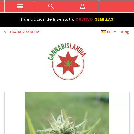



Liquidación de Inventatio
CULTIVO
SEMILLAS

+34 607733002
ES
Blog