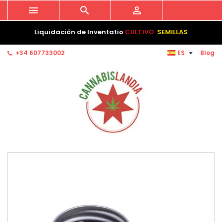



Liquidación de Inventatio
CULTIVO
SEMILLAS

+34 607733002
ES
Blog