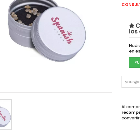
CONSULT
C
los
Nadi
en es
PU
Al compr
recomp
converti