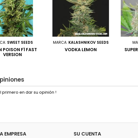
CA:
SWEET SEEDS
MARCA:
KALASHNIKOV SEEDS
MA
N POISON F1 FAST
VODKA LEMON
SUPER
VERSION
piniones
l primero en dar su opinión !
A EMPRESA
SU CUENTA