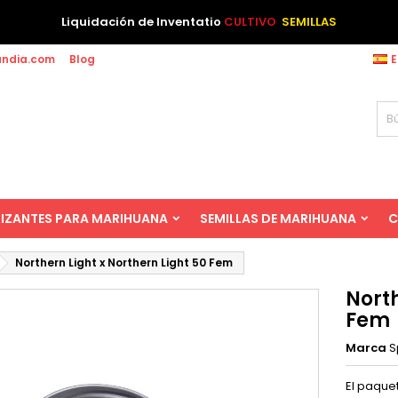
Liquidación de Inventatio
CULTIVO
SEMILLAS
andia.com
Blog
E
LIZANTES PARA MARIHUANA
SEMILLAS DE MARIHUANA
C
Northern Light x Northern Light 50 Fem
North
Fem
Marca
S
El paquet