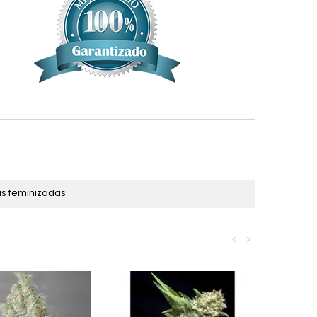
as feminizadas
<
>