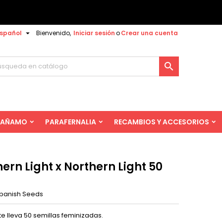

spañol
Bienvenido,
Iniciar sesión
o
Crear una cuenta

AÑAMO
PARAFERNALIA
RECAMBIOS Y ACCESORIOS
ern Light x Northern Light 50
panish Seeds
e lleva 50 semillas feminizadas.