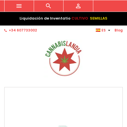



Liquidación de Inventatio
CULTIVO
SEMILLAS

+34 607733002
ES
Blog