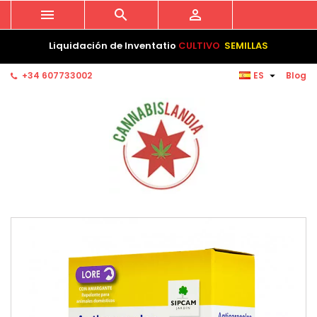



Liquidación de Inventatio
CULTIVO
SEMILLAS

+34 607733002
ES
Blog