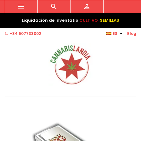



Liquidación de Inventatio
CULTIVO
SEMILLAS

+34 607733002
ES
Blog