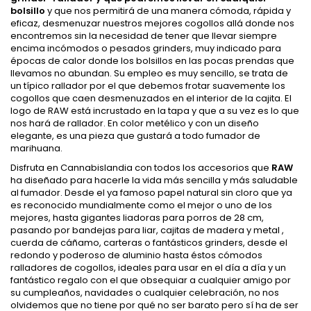
bolsillo
y que nos permitirá de una manera cómoda, rápida y
eficaz, desmenuzar nuestros mejores cogollos allá donde nos
encontremos sin la necesidad de tener que llevar siempre
encima incómodos o pesados grinders, muy indicado para
épocas de calor donde los bolsillos en las pocas prendas que
llevamos no abundan. Su empleo es muy sencillo, se trata de
un típico rallador por el que debemos frotar suavemente los
cogollos que caen desmenuzados en el interior de la cajita. El
logo de RAW está incrustado en la tapa y que a su vez es lo que
nos hará de rallador. En color metélico y con un diseño
elegante, es una pieza que gustará a todo fumador de
marihuana.
Disfruta en Cannabislandia con todos los accesorios que
RAW
ha diseñado para hacerle la vida más sencilla y más saludable
al fumador. Desde el ya famoso papel natural sin cloro que ya
es reconocido mundialmente como el mejor o uno de los
mejores, hasta gigantes liadoras para porros de 28 cm,
pasando por bandejas para liar, cajitas de madera y metal ,
cuerda de cáñamo, carteras o fantásticos grinders, desde el
redondo y poderoso de aluminio hasta éstos cómodos
ralladores de cogollos, ideales para usar en el día a día y un
fantástico regalo con el que obsequiar a cualquier amigo por
su cumpleaños, navidades o cualquier celebración, no nos
olvidemos que no tiene por qué no ser barato pero sí ha de ser