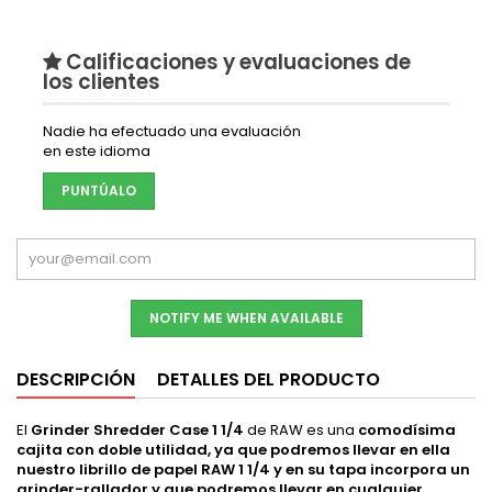
Calificaciones y evaluaciones de
los clientes
Nadie ha efectuado una evaluación
en este idioma
PUNTÚALO
NOTIFY ME WHEN AVAILABLE
DESCRIPCIÓN
DETALLES DEL PRODUCTO
El
Grinder Shredder Case 1 1/4
de RAW es una
comodísima
cajita con doble utilidad, ya que podremos llevar en ella
nuestro librillo de papel RAW 1 1/4 y en su tapa incorpora un
grinder-rallador y que podremos llevar en cualquier