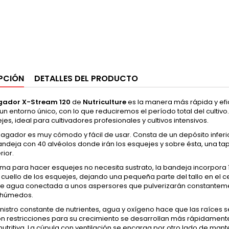
PCIÓN
DETALLES DEL PRODUCTO
gador X-Stream 120
de
Nutriculture
es la manera más rápida y efi
un entorno único, con lo que reduciremos el período total del culti
jes, ideal para cultivadores profesionales y cultivos intensivos.
agador es muy cómodo y fácil de usar. Consta de un depósito inferi
andeja con 40 alvéolos donde irán los esquejes y sobre ésta, una t
rior.
ema para hacer esquejes no necesita sustrato, la bandeja incorpora 
l cuello de los esquejes, dejando una pequeña parte del tallo en el 
 agua conectada a unos aspersores que pulverizarán constantem
s húmedos.
nistro constante de nutrientes, agua y oxígeno hace que las raíces
n restricciones para su crecimiento se desarrollan más rápidamente 
nutritiva. La cúpula con ventilación se encarga por otro lado de m