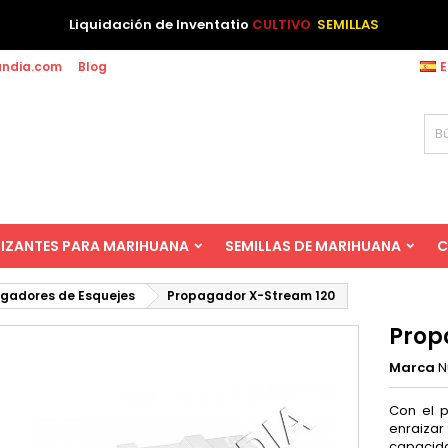
Liquidación de Inventatio
CULTIVO
SEMILLAS
andia.com
Blog
E
LIZANTES PARA MARIHUANA
SEMILLAS DE MARIHUANA
C
gadores de Esquejes
Propagador X-Stream 120
Prop
Marca
N
Con el p
enraizar
capacid