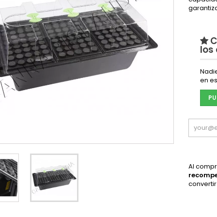
garantiza
C
los
Nadi
en es
PU
Al compr
recomp
converti