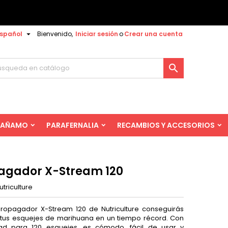

spañol
Bienvenido,
Iniciar sesión
o
Crear una cuenta

AÑAMO
PARAFERNALIA
RECAMBIOS Y ACCESORIOS
agador X-Stream 120
utriculture
ropagador X-Stream 120 de Nutriculture conseguirás
 tus esquejes de marihuana en un tiempo récord. Con
ad para 120 esquejes, es cómodo, fácil de usar y