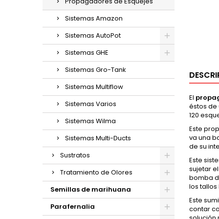
Propagadores de Esquejes
Sistemas Amazon
Sistemas AutoPot
Sistemas GHE
Sistemas Gro-Tank
DESCRI
Sistemas Multiflow
El
propa
Sistemas Varios
éstos de 
120 esque
Sistemas Wilma
Este prop
va una b
Sistemas Multi-Ducts
de su inte
Sustratos
Este sist
sujetar e
Tratamiento de Olores
bomba de
los tallo
Semillas de marihuana
Este sumi
Parafernalia
contar co
solución 