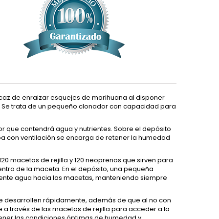
caz de enraizar esquejes de marihuana al disponer
vo. Se trata de un pequeño clonador con capacidad para
or que contendrá agua y nutrientes. Sobre el depósito
apa con ventilación se encarga de retener la humedad
120 macetas de rejilla y 120 neoprenos que sirven para
centro de la maceta. En el depósito, una pequeña
ente agua hacia las macetas, manteniendo siempre
 se desarrollen rápidamente, además de que al no con
a través de las macetas de rejilla para acceder a la
antener las condiciones óptimas de humedad y