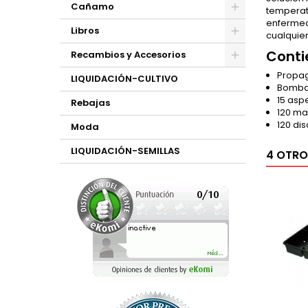
Cañamo
temperatu
enfermeda
Libros
cualquier
Conti
Recambios y Accesorios
Propag
LIQUIDACIÓN-CULTIVO
Bomba
15 asp
Rebajas
120 mac
120 di
Moda
LIQUIDACIÓN-SEMILLAS
4 OTRO