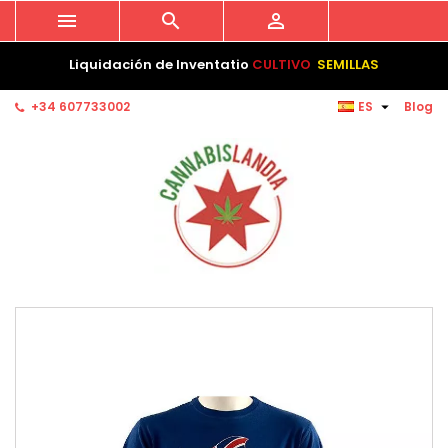



Liquidación de Inventatio
CULTIVO
SEMILLAS

+34 607733002
ES
Blog