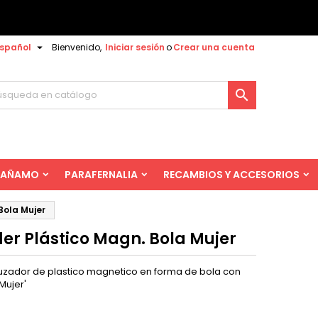

spañol
Bienvenido,
Iniciar sesión
o
Crear una cuenta

AÑAMO
PARAFERNALIA
RECAMBIOS Y ACCESORIOS
Bola Mujer
der Plástico Magn. Bola Mujer
ador de plastico magnetico en forma de bola con
Mujer'