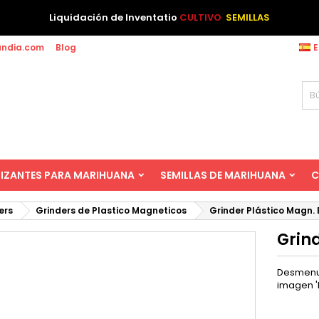
Liquidación de Inventatio
CULTIVO
SEMILLAS
andia.com
Blog
E
LIZANTES PARA MARIHUANA
SEMILLAS DE MARIHUANA
C
ers
Grinders de Plastico Magneticos
Grinder Plástico Magn. 
Grin
Desmenuz
imagen '