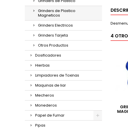
Grinders de Plástico
DESCRI
Grinders de Plastico
Magneticos
Desmenuz
Grinders Electricos
Grinders Tarjeta
4 OTRO
Otros Productos
Dosificadores
Hierbas
Limpiadores de Toxinas
Maquinas de liar
Mecheros
Monederos
GRI
MAGN
Papel de Fumar
Pipas