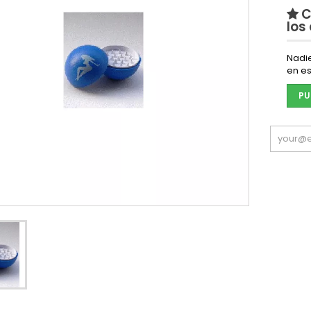
C
los
Nadi
en es
PU