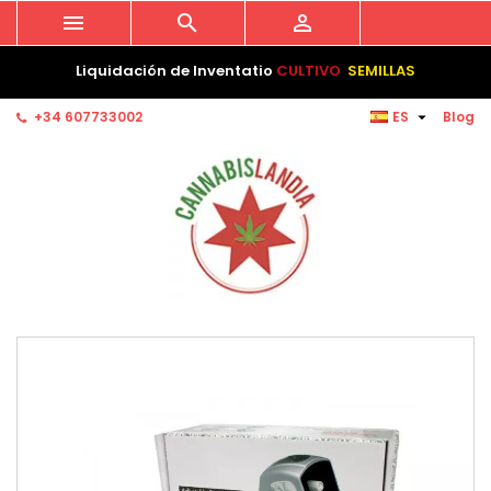



Liquidación de Inventatio
CULTIVO
SEMILLAS

+34 607733002
ES
Blog