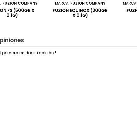
:
FUZION COMPANY
MARCA:
FUZION COMPANY
MARCA
ON FS (500GR X
FUZION EQUINOX (300GR
FUZI
0.1G)
X 0.1G)
piniones
l primero en dar su opinión !