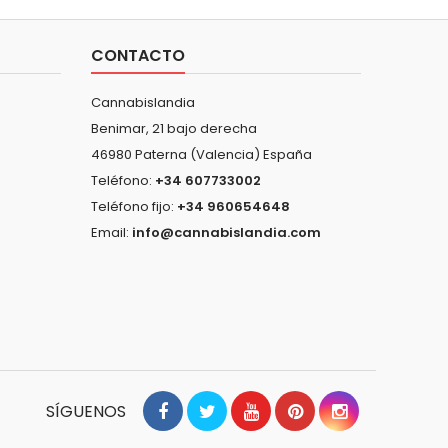
CONTACTO
Cannabislandia
Benimar, 21 bajo derecha
46980 Paterna (Valencia) España
Teléfono:
+34 607733002
Teléfono fijo:
+34 960654648
Email:
info@cannabislandia.com
SÍGUENOS