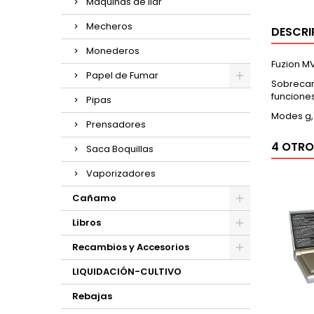
Maquinas de liar
Mecheros
DESCRI
Monederos
Fuzion MV
Papel de Fumar
Sobrecarg
funcione
Pipas
Modes g, 
Prensadores
4 OTRO
Saca Boquillas
Vaporizadores
Cañamo
Libros
Recambios y Accesorios
LIQUIDACIÓN-CULTIVO
Rebajas