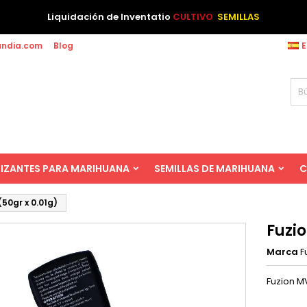
Liquidación de Inventatio
CULTIVO
SEMILLAS
andia.com
Blog
E
LIZANTES PARA MARIHUANA
SEMILLAS DE MARIHUANA
C
(50gr x 0.01g)
Fuzio
Marca
F
Fuzion M