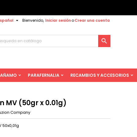

spañol
Bienvenido,
Iniciar sesión
o
Crear una cuenta

AÑAMO
PARAFERNALIA
RECAMBIOS Y ACCESORIOS
n MV (50gr x 0.01g)
uzion Company
V 50x0,01g