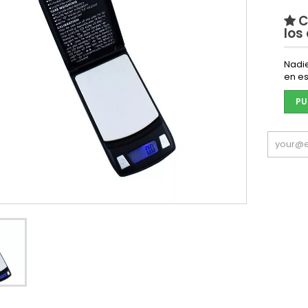
C
los
Nadi
en es
PU