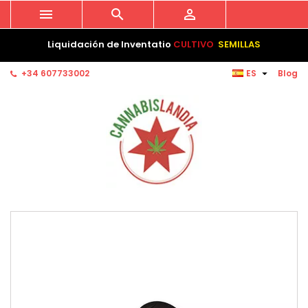



Liquidación de Inventatio
CULTIVO
SEMILLAS

+34 607733002
ES
Blog