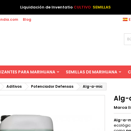
Liquidación de Inventatio
CULTIVO
SEMILLAS
andia.com
Blog
E
LIZANTES PARA MARIHUANA
SEMILLAS DE MARIHUANA
C
Aditivos
Potenciador Defensas
Alg-a-mic
Alg-
Marca
B
Alg-a-m
ecológi
como
po