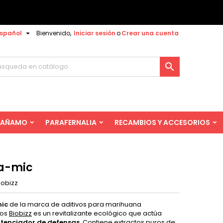

spañol
Bienvenido,
Iniciar sesión
o
Crear una cuenta

AÑAMO
PARAFERNALIA
RECAMBIOS Y ACCESORIOS
a-mic
iobizz
ic
de la marca de aditivos para marihuana
cos
Biobizz
es un revitalizante ecológico que actúa
tenciador de defensas
. Contiene extractos puros de