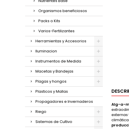
Nutrientes Base
Organismos beneficiosos
Packs o Kits
Varios-Fertilizantes
Herramientas y Accesorios
Iluminacion
Instrumentos de Medida
Macetas y Bandejas
Plagas y hongos
DESCRI
Plasticos y Mallas
Propagadores e Invernaderos
Alg-a-m
extraodin
Riego
externas 
climátic
Sistemas de Cultivo
producc