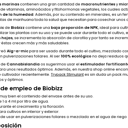
s marinas
contienen una gran cantidad de
macronutrientes
y
micr
 de vitaminas, aminoácidos y fitohormonas vegetales, los cuales ac
ón de la humedad
. Además, por su contenido en minerales, es un fer
ntas de marihuana toda la salud que necesitan para cosechar unos c
ic
de
Biobizz
contiene una
baja proporción de NPK
, ideal para cul
ilizar las plantas con su uso y se puede usar durante todo el cultivo
s hojas
, se incrementa la absorción de clorofila y por tanto se incre
y éstas crecen más y más saludables.
reó
Alg-a-mic
para ser usado durante todo el cultivo, mezclado c
en pulverizaciones foliares. Al ser
100% ecológico
no deja residuos qu
o de
Cannabislandia
os sugerimos usar el
estimulador fortificant
para unos resultados óptimos. Además, en nuestra shop online encon
e cultivador recientemente.
Trypack Stimulant
es sin duda un pack mu
os y óptimos.
de empleo de Biobizz
 muy bien el contenido del envase antes de su uso.
 1 a 4 ml por litro de agua.
rante el crecimiento y la floración.
ra cultivos en interior y exterior.
de usar en pulverizaciones foliares o mezclado en el agua de riego 
osición