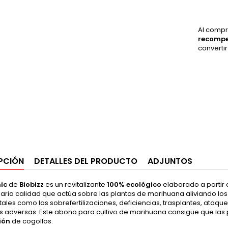
Al compr
recomp
converti
PCIÓN
DETALLES DEL PRODUCTO
ADJUNTOS
ic
de
Biobizz
es un revitalizante
100% ecológico
elaborado a partir 
aria calidad que actúa sobre las plantas de marihuana aliviando los
tales como las sobrefertilizaciones, deficiencias, trasplantes, at
as adversas. Este abono para cultivo de marihuana consigue que las
ión
de cogollos.