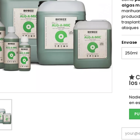
algas m
marihuan
producid
trasplan
ataques 
Envase
C
los
Nadi
en es
PU