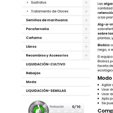
Sustratos
Las
alga
cantidad
Tratamiento de Olores
retenci
a las pla
Semillas de marihuana
Alg-a-m
Parafernalia
sobrefert
sobre la
Cañamo
plantas, 
Biobizz
c
Libros
riego, o 
Recambios y Accesorios
El equip
Biobizz 
LIQUIDACIÓN-CULTIVO
faceta d
ecológic
Rebajas
Modo 
Moda
Agitar
Usar de
LIQUIDACIÓN-SEMILLAS
Usar du
Apto pa
Se pue
Comp