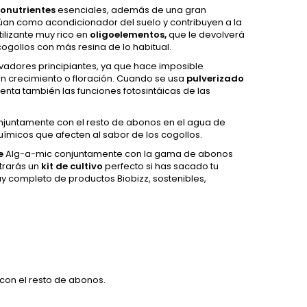
onutrientes
esenciales, además de una gran
túan como acondicionador del suelo y contribuyen a la
tilizante muy rico en
oligoelementos,
que le devolverá
ogollos con más resina de lo habitual.
tivadores principiantes, ya que hace imposible
, en crecimiento o floración. Cuando se usa
pulverizado
menta también las funciones fotosintáicas de las
onjuntamente con el resto de abonos en el agua de
ímicos que afecten al sabor de los cogollos.
e
Alg-a-mic conjuntamente con la gama de abonos
trarás un
kit de cultivo
perfecto si has sacado tu
y completo de productos Biobizz, sostenibles,
con el resto de abonos.