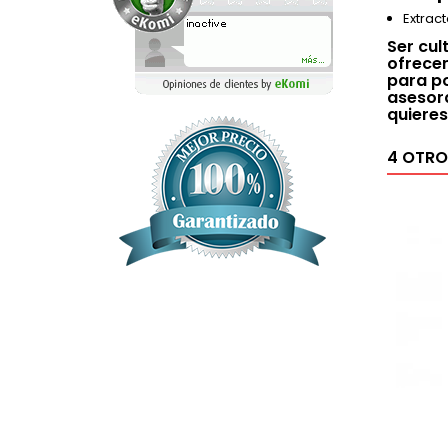
Extrac
Ser cul
ofrecem
para po
asesora
quieres
4 OTRO