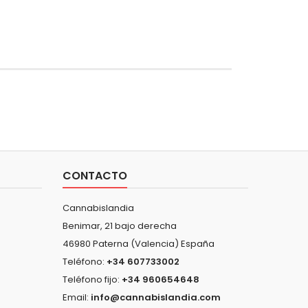
CONTACTO
Cannabislandia
Benimar, 21 bajo derecha
46980 Paterna (Valencia) España
Teléfono:
+34 607733002
Teléfono fijo:
+34 960654648
Email:
info@cannabislandia.com