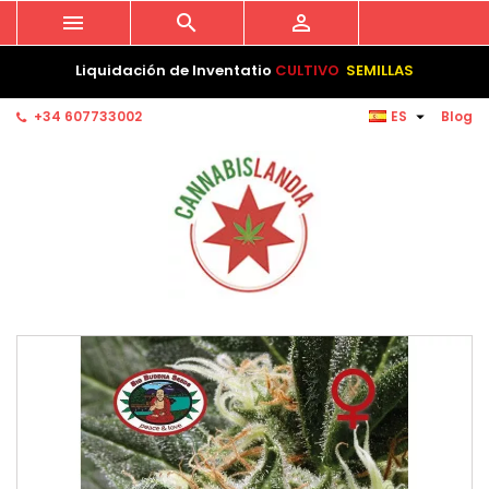



Liquidación de Inventatio
CULTIVO
SEMILLAS

+34 607733002
ES
Blog