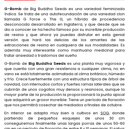
G-Bomb
de Big Buddha Seeds es una variedad feminizada
índica. Se trata de una autofecundación de una variedad clon
llamada G Force o The G, un híbrido de procedencia
desconocida desarrollado en Inglaterra, y que desde que se
dio a conocer se ha hecho famoso por su increíble producción
de resina y que ahora ya puedes disfrutar en esta genial
versión que hará las delicias de los amantes de las
extracciones de resina en cualquiera de sus modalidades. Es
además muy interesante como marihuana medicinal para
tratar ansiedad o trastornos del sueño.
G-Bomb de
Big Buddha Seeds
es una planta muy vigorosa y
que cuenta con una gran resistencia a cualquier clima, no en
vano se está totalmente aclimatada al clima británico, húmedo
y frío. Crece fuertemente con una estructura típica de árbol de
navidad, con internudos cortos y fuertes ramas laterales que se
cubrirán de unos cogollos muy densos y resinosos, aunque la
mayor parte de la producción la proporcionará la punta apical
que adquirirá un grosor increíble. Tiene un período de floración
que nos permitirá cosechar de mediados a finales de octubre.
En interior se adapta muy bien a cultivos en
SOG
, donde
partiendo de pequeños esquejes de unos 30 cm
conseguiremos finalmente unas largas porras de unos 50-60
cm en un período de floración de entre 8 y 10 semanas. El sabor