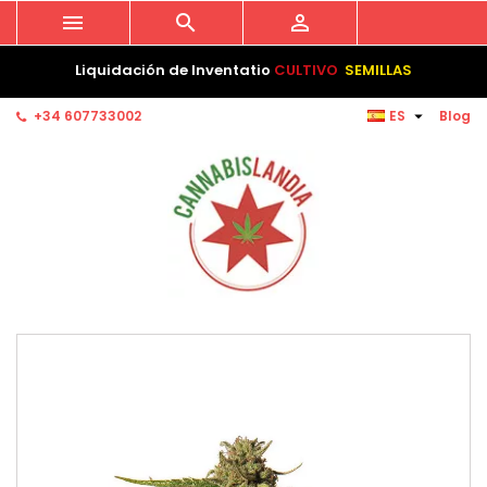



Liquidación de Inventatio
CULTIVO
SEMILLAS

+34 607733002
ES
Blog