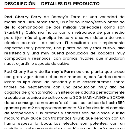
DESCRIPCIÓN
DETALLES DEL PRODUCTO
Red Cherry Berry
de Barney´s Farm es una variedad de
marihuana 100% feminizada, un híbrido índico/sativo obtenido
de la combinación de dos míticas variedades como son
Skunk#1 y California Índica con un retrocruce de por medio
para fijar más el genotipo índico y a su vez dotarla de unos
efectos potentes de sativa. El resultado es simplemente
espectacular y perfecto, una planta de muy fácil cultivo, alta
resistencia y una muy buena producción de cogollos muy
compactos y resinosos, con aromas frutales que inundarán
nuestro jardín o espacio de cultivo.
Red Cherry Berry de
Barney´s Farm
es una planta que crece
con gran vigor desde el primer momento, con fuertes ramas
laterales tipo árbol de navidad y que cosecharemos sobre
finales de Septiembre con una producción muy alta de
cogollos de gran tamaño . En interior se adapta perfectamente
a cualquier técnica de cultivo como
SOG
,
MAIN-LINING
o
SCROG
,
donde conseguiremos unas fantásticas cosechas de hasta 550
gramos por m2 en aproximadamente 60 días desde el cambio
de fotoperíodo. Sus aromas y sabores son deliciosos, a fruta
madura muy dulce con trasfondos Skunk que llenarán con un
humo espeso la boca. Los efectos son potentes, con un
subidón inicial muy cerebral y psicodélico que dejará paso a un