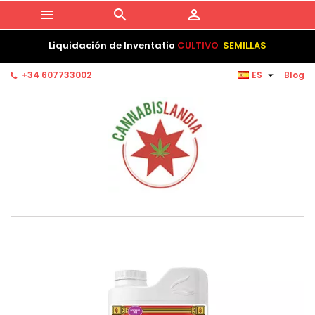



Liquidación de Inventatio
CULTIVO
SEMILLAS

+34 607733002
ES
Blog