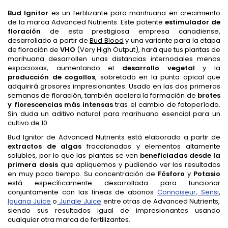
Bud Ignitor
es un fertilizante para marihuana en crecimiento
de la marca Advanced Nutrients. Este potente
estimulador de
floración
de esta prestigiosa empresa canadiense,
desarrollado a partir de
Bud Blood
y una variante para la etapa
de floración de
VHO
(Very High Output), hará que tus plantas de
marihuana desarrollen unas distancias internodales menos
espaciosas, aumentando el
desarrollo vegetal
y la
producción de cogollos
, sobretodo en la punta apical que
adquirirá grosores impresionantes. Usado en las dos primeras
semanas de floración, también acelera la formación de
brotes
y florescencias más intensas
tras el cambio de fotoperíodo.
Sin duda un aditivo natural para marihuana esencial para un
cultivo de 10.
Bud Ignitor de Advanced Nutrients está elaborado a partir de
extractos de algas
fraccionados y elementos altamente
solubles, por lo que las plantas se ven
beneficiadas desde la
primera dosis
que apliquemos y pudiendo ver los resultados
en muy poco tiempo. Su concentración de
Fósforo
y
Potasio
está específicamente desarrollada para funcionar
conjuntamente con las líneas de abonos
Connoiseur
,
Sensi
,
Iguana Juice
o
Jungle Juice
entre otras de Advanced Nutrients,
siendo sus resultados igual de impresionantes usando
cualquier otra marca de fertilizantes.