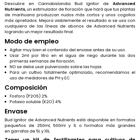
Descubre en Cannabislandia Bud Ignitor de
Advanced
Nutrients
, un estimulador de floración que hará que tus plantas
de marihuana produzcan nudos más cortos y unos cogollos
más apretados. Mejora visiblemente el resultado si se usa con
cualquiera de las líneas de abonos de Advanced Nutrients
logrando un mejor resultado final.
Modo de empleo
Agitar muy bien el contenido del envase antes de su uso.
Usar 2ml por litro en el agua de riego durante las dos
primeras semanas de floración.
NO se debe usar pulverizado sobre las hojas.
Para un cultivo totalmente optimizado, recomendamos el
uso de medidores de PH y EC
Composición
Fosforo (P2O5) 2%
Potasio soluble (K2O) 4%
Envase
Bud Ignitor de Advanced Nutrients está disponible en formatos
pequeños de 250ml, 500ml y 1L o formatos más grandes
en garrafas de 5L y 10L.
Tener un kit de fertilizantes para cultivos de