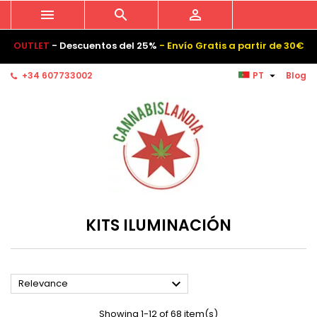



OUTLET
- Descuentos del 25%
- Envío Gratis a partir de 30€

+34 607733002
PT
Blog
KITS ILUMINACIÓN

Relevance
Showing 1-12 of 68 item(s)