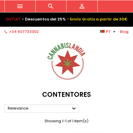



OUTLET
- Descuentos del 25%
- Envío Gratis a partir de 30€

+34 607733002
PT
Blog
CONTENTORES

Relevance
Showing 1-1 of 1 item(s)