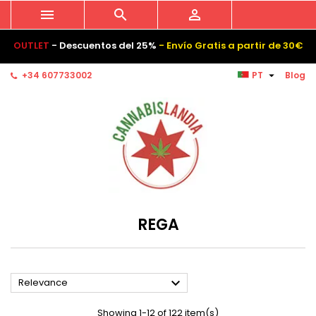



OUTLET
- Descuentos del 25%
- Envío Gratis a partir de 30€

+34 607733002
PT
Blog
REGA

Relevance
Showing 1-12 of 122 item(s)